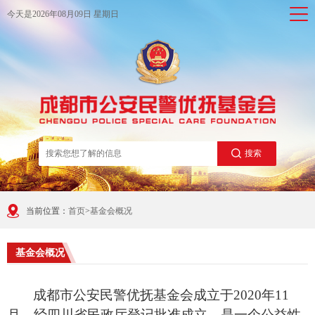
今天是
2026年08月09日 星期日
搜索
当前位置：
首页
>
基金会概况
基金会概况
成都市
公安民警
优抚
基金
会成立于
20
20
年
1
1
月
，
经
四川省民政厅登记
批准成立，是一个公益性