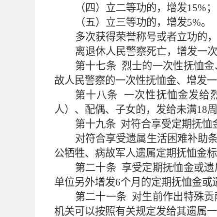
（四）立二等功的，增发
15%
；
（五）立三等功的，增发
5%
。
多次获得荣誉称号或者立功的
离退休人民警察死亡，增发一
第十七条
烈士的一次性抚恤金
故人民警察的一次性抚恤金、增发一
第
十八
条
一次性抚恤金发给
人）、配偶、子女的，发给未满
18
第十九条
对符合享受定期抚恤
对符合享受遗属生活困难补助
公牺牲、病故军人遗属定期抚恤金标
第二十条
享受定期抚恤金或遗
单位另外增发
6
个月的定期抚恤金或
第二十一条
对生前作出特殊贡
机关可以按照有关规定发给其遗属一