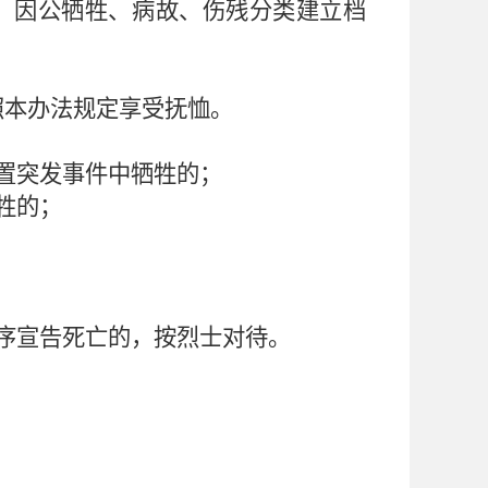
、因公牺牲、病故、伤残分类建立档
照本办法规定享受抚恤。
置突发事件中牺牲的；
牲的；
序宣告死亡的，按烈士对待。