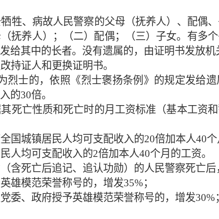
公牺牲、病故人民警察的父母（抚养人）、配偶、
母（抚养人）；（二）配偶；（三）子女。有多个
发给其中的长者。没有遗属的，由证明书发放机
更改持证人和更换证明书。
为烈士的，依照《烈士褒扬条例》的规定发给遗
入的
30
倍。
据其死亡性质和死亡时的月工资标准（基本工资和
度全国城镇居民人均可支配收入的
20
倍加本人
40
个
居民人均可支配收入的
2
倍加本人
40
个月的工资。
功（含死亡后追记、追认功勋）的人民警察死亡后
予英雄模范荣誉称号的，增发
35%
；
级党委、政府授予英雄模范荣誉称号的，增发
30%